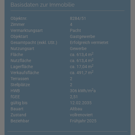
Basisdaten zur Immobilie
Objektnr.
8284/51
Zimmer
4
Vermarktungsart
Pacht
Objektart
Gastgewerbe
Gesamtpacht (exkl. USt.)
Erfolgreich vermietet
Nutzungsart
Gewerbe
2
Fläche
ca. 613,4 m
2
Nutzfläche
ca. 613,4 m
2
Lagerfläche
ca. 17,04 m
2
Verkaufsfläche
ca. 491,7 m
Terrassen
2
Stellplätze
2
2
HWB
306 kWh/m
a
fGEE
2,51
gültig bis
12.02.2035
Bauart
Altbau
Zustand
vollrenoviert
Beziehbar
Frühjahr 2025