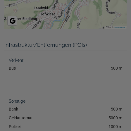
Tiles ©
basemap.at
Infrastruktur/Entfernungen (POIs)
Verkehr
Bus
500 m
Sonstige
Bank
500 m
Geldautomat
5000 m
Polizei
1000 m