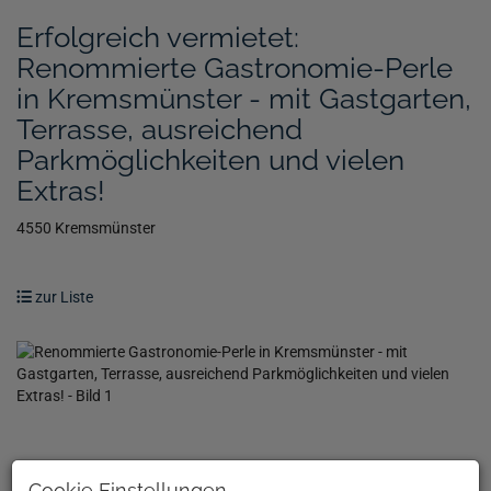
Erfolgreich vermietet:
Renommierte Gastronomie-Perle
in Kremsmünster - mit Gastgarten,
Terrasse, ausreichend
Parkmöglichkeiten und vielen
Extras!
4550 Kremsmünster
zur Liste
Cookie Einstellungen